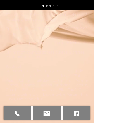
Découvrez le Spectacle d'imitations Visuelle &
Vocale par Ludivine Valandro
Spectac
le "LA GRANDE MÉTHAMORPHOSE
iconic".
Le Nouveau Spectacle Transformiste iconic,
l'animation pour vos soirées publics & privées
en France & en Europe .
100% live.
Retrouver toutes les plus grandes stars de la
chanson française et internationale (Patricia
Kaas, Johnny Hallyday, Edith Piaf, Mylène
Farmer, Chantal Ladesou, Cristina Cordula,
Chantal Goya, Amanda Lear, Rika Zaraï, Clara
Luciani, Céline Dion, Dalida, Sylvie Vartan, Tina
Tuner, Liza Minnielli...)
CONTACT
Ludivine a participé à de nombreuses