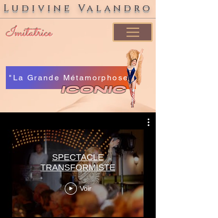
Ludivine Valandro
Imitatrice
"La Grande Métamorphose"
ICONIC
SPECTACLE
TRANSFORMISTE
Voir