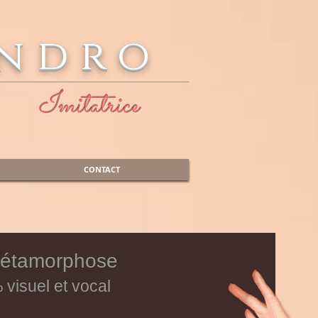
andro
Imitatrice
CONTACT
Métamorphose
 visuel et vocal