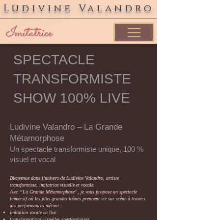
Ludivine Valandro
Imitatrice
SPECTACLE
TRANSFORMISTE
SHOW 100% LIVE
Ludivine Valandro – La Grande
Métamorphose
Un spectacle transformiste unique, 100 %
visuel et vocal
Bienvenue dans l’univers de Ludivine Valandro, artiste
transformiste, imitatrice visuelle et vocale.
Avec “La Grande Métamorphose”, je vous propose un spectacle
immersif où les plus grandes icônes prennent vie sur scène à travers
des performances mêlant :
imitation vocale en live
transformations visuelles spectaculaires