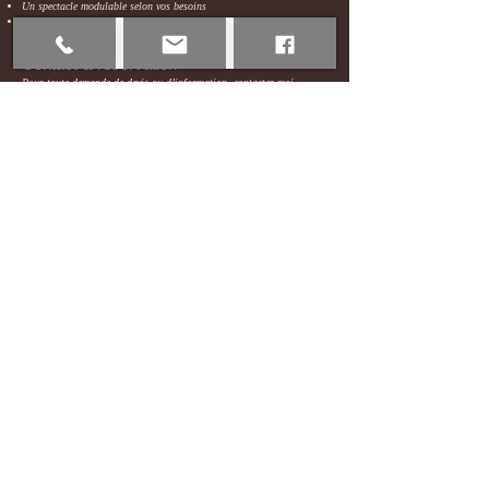
Un spectacle modulable selon vos besoins
Une forte connexion avec le public
Contact & réservation
Pour toute demande de devis ou d’information, contactez-moi
directement.
Je serai ravie de créer un moment unique pour votre événement.