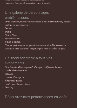
émotions, humour et interaction avec le public
Une galerie de personnages
emblématiques
De la chanson française aux grandes divas internationales, chaque
tableau est une surprise :
Dalida
Sheila
Céline Dion
Mylène Farmer
et bien d’autres…
Chaque performance est pensée comme un véritable moment de
spectacle, avec costumes, maquillage et mise en scène soignés.
Un show adaptable à tous vos
événements
“La Grande Métamorphose” s’adapte à différents formats :
soirées événementielles
cabarets
comités d’entreprise
événements privés
établissements touristiques
Dancing...
Découvrez mes performances en vidéo