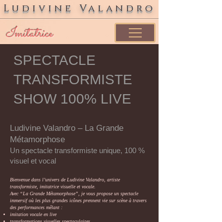
Ludivine Valandro
Imitatrice
SPECTACLE
TRANSFORMISTE
SHOW 100% LIVE
Ludivine Valandro – La Grande
Métamorphose
Un spectacle transformiste unique, 100 %
visuel et vocal
Bienvenue dans l’univers de Ludivine Valandro, artiste
transformiste, imitatrice visuelle et vocale.
Avec “La Grande Métamorphose”, je vous propose un spectacle
immersif où les plus grandes icônes prennent vie sur scène à travers
des performances mêlant :
imitation vocale en live
transformations visuelles spectaculaires