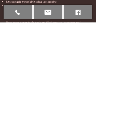
Un spectacle modulable selon vos besoins
Une forte connexion avec le public
Contact & réservation
Pour toute demande de devis ou d’information, contactez-moi
directement.
Je serai ravie de créer un moment unique pour votre événement.