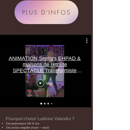
PLUS D'INFOS
ANIMATION Seniors EHPAD &
maisons de retraite
SPECTACLE Transformiste
CABARET
Voir
Pourquoi choisir Ludivine Valandro ?
Une performance 100 % live
Une artiste complète (visuel + vocal)