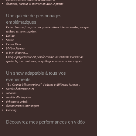
émotions, humour et interaction avec le public
Une galerie de personnages
emblématiques
De la chanson française aux grandes divas internationales, chaque
tableau est une surprise :
Dalida
Sheila
Céline Dion
Mylène Farmer
et bien d’autres…
Chaque performance est pensée comme un véritable moment de
spectacle, avec costumes, maquillage et mise en scène soignés.
Un show adaptable à tous vos
événements
“La Grande Métamorphose” s’adapte à différents formats :
soirées événementielles
cabarets
comités d’entreprise
événements privés
établissements touristiques
Dancing...
Découvrez mes performances en vidéo