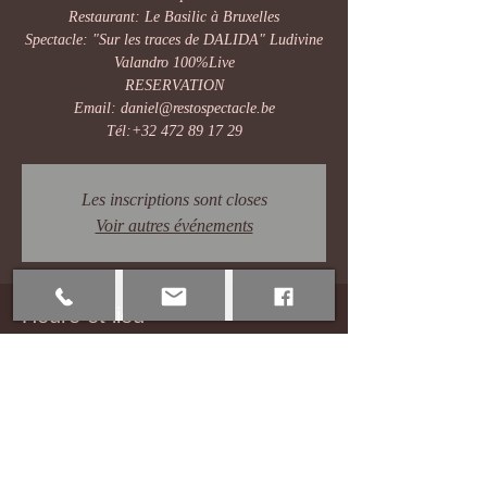
Restaurant: Le Basilic à Bruxelles
Spectacle: "Sur les traces de DALIDA" Ludivine
Valandro 100%Live
RESERVATION
Email: daniel@restospectacle.be
Tél:+32 472 89 17 29
Les inscriptions sont closes
Voir autres événements
Heure et lieu
28 févr. 2020, 19:30
Le Basilic, Porte 8 Parvis de la, Basilieklaan 1,
1083 Brussel, Belgique