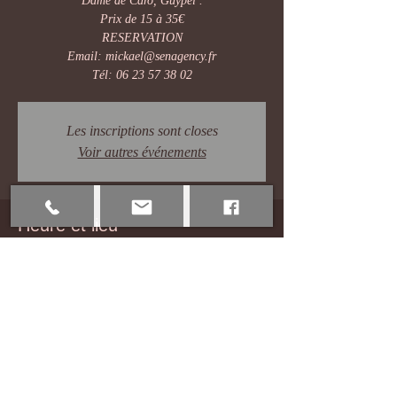
Dame de Caro, Guypel .
Prix de 15 à 35€
RESERVATION
Email: mickael@senagency.fr
Tél: 06 23 57 38 02
Les inscriptions sont closes
Voir autres événements
Heure et lieu
01 févr. 2020, 19:30
Nort-sur-Erdre, 44390 Nort-sur-Erdre, France
Partager cet événement