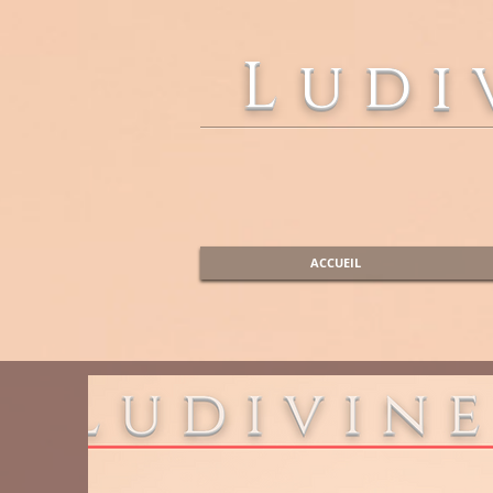
Ludi
ACCUEIL