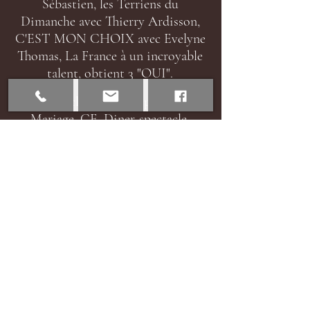
Sébastien, les Terriens du
Dimanche avec Thierry Ardisson,
C'EST MON CHOIX avec Evelyne
Thomas, La France à un incroyable
talent, obtient 3 "OUI".
S
pectacle pour tous publics,
Mariage, CE, Diner-spectacle,
Anniversaire, Comité de
s fêtes,
Mairies, Casino, Galas, Séminaires,
EHPAD, Arbre de Noël, St
Sylvestre, Animations
commerciales, Traiteur...
Spectacle dans toute la France et à
l'étranger.