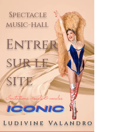
Spectacle
music-hall
Entrer
sur le
site
Imitations visuels & vocales
ICONIC
Ludivine Valandro